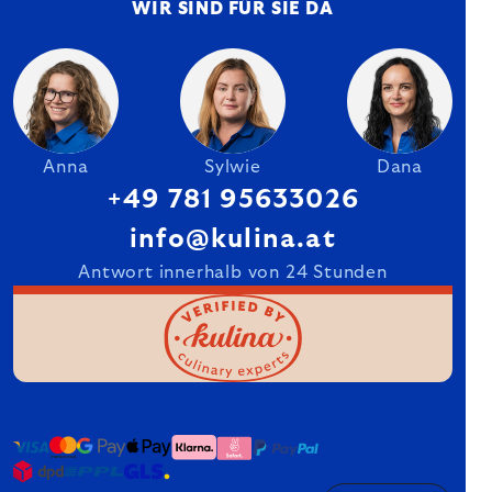
WIR SIND FÜR SIE DA
Anna
Sylwie
Dana
+49 781 95633026
info@kulina.at
Antwort innerhalb von 24 Stunden