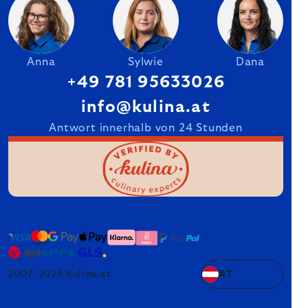
Anna
Sylwie
Dana
+49 781 95633026
info@kulina.at
Antwort innerhalb von 24 Stunden
2007–2025 Kulina.at
AT