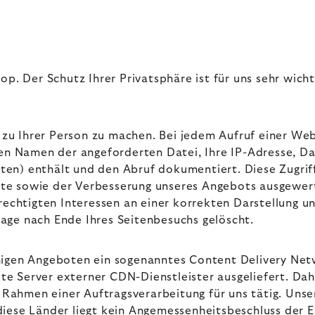
op. Der Schutz Ihrer Privatsphäre ist für uns sehr wich
u Ihrer Person zu machen. Bei jedem Aufruf einer Webs
den Namen der angeforderten Datei, Ihre IP-Adresse, D
ten) enthält und den Abruf dokumentiert. Diese Zugri
Seite sowie der Verbesserung unseres Angebots ausgewer
tigten Interessen an einer korrekten Darstellung unser
age nach Ende Ihres Seitenbesuchs gelöscht.
nigen Angeboten ein sogenanntes Content Delivery Net
ilte Server externer CDN-Dienstleister ausgeliefert. Da
m Rahmen einer Auftragsverarbeitung für uns tätig. Uns
diese Länder liegt kein Angemessenheitsbeschluss der 