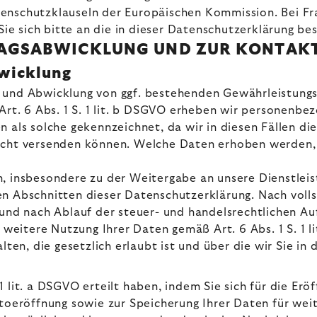
enschutzklauseln der Europäischen Kommission. Bei Fra
e sich bitte an die in dieser Datenschutzerklärung be
TRAGSABWICKLUNG UND ZUR KONTA
bwicklung
u und Abwicklung von ggf. bestehenden Gewährleistung
 Art. 6 Abs. 1 S. 1 lit. b DSGVO erheben wir personenb
rden als solche gekennzeichnet, da wir in diesen Fällen 
icht versenden können. Welche Daten erhoben werden, 
, insbesondere zu der Weitergabe an unsere Dienstleis
en Abschnitten dieser Datenschutzerklärung. Nach voll
und nach Ablauf der steuer- und handelsrechtlichen Aufb
 weitere Nutzung Ihrer Daten gemäß Art. 6 Abs. 1 S. 1 l
, die gesetzlich erlaubt ist und über die wir Sie in d
S. 1 lit. a DSGVO erteilt haben, indem Sie sich für die 
röffnung sowie zur Speicherung Ihrer Daten für weite