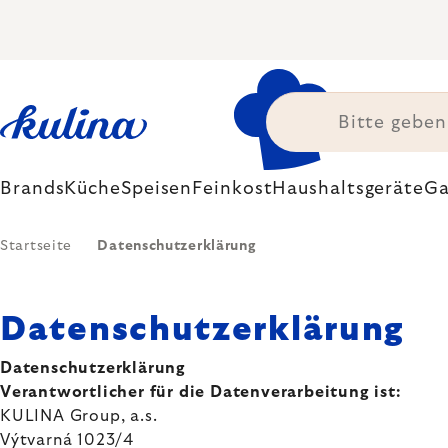
Zum
Inhalt
springen
Brands
Küche
Speisen
Feinkost
Haushaltsgeräte
Ga
Startseite
Datenschutzerklärung
Datenschutzerklärung
Datenschutzerklärung
Verantwortlicher für die Datenverarbeitung ist:
KULINA Group, a.s.
Výtvarná 1023/4