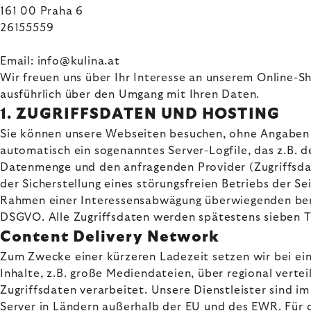
161 00 Praha 6
26155559
Email: info@kulina.at
Wir freuen uns über Ihr Interesse an unserem Online-Sh
ausführlich über den Umgang mit Ihren Daten.
1. ZUGRIFFSDATEN UND HOSTING
Sie können unsere Webseiten besuchen, ohne Angaben z
automatisch ein sogenanntes Server-Logfile, das z.B. 
Datenmenge und den anfragenden Provider (Zugriffsda
der Sicherstellung eines störungsfreien Betriebs der 
Rahmen einer Interessensabwägung überwiegenden berech
DSGVO. Alle Zugriffsdaten werden spätestens sieben T
Content Delivery Network
Zum Zwecke einer kürzeren Ladezeit setzen wir bei ei
Inhalte, z.B. große Mediendateien, über regional verte
Zugriffsdaten verarbeitet. Unsere Dienstleister sind i
Server in Ländern außerhalb der EU und des EWR. Für 