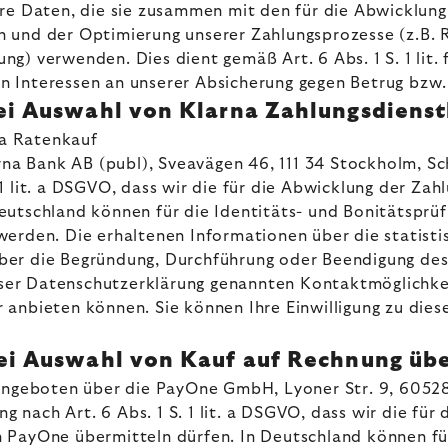
ere Daten, die sie zusammen mit den für die Abwicklun
 und der Optimierung unserer Zahlungsprozesse (z.B. 
ng) verwenden. Dies dient gemäß Art. 6 Abs. 1 S. 1 li
n Interessen an unserer Absicherung gegen Betrug bzw
bei Auswahl von Klarna Zahlungsdienst
na Ratenkauf
arna Bank AB (publ), Sveavägen 46, 111 34 Stockholm, 
. 1 lit. a DSGVO, dass wir die für die Abwicklung der Za
utschland können für die Identitäts- und Bonitätsprüf
erden. Die erhaltenen Informationen über die statistis
r die Begründung, Durchführung oder Beendigung des Ve
ieser Datenschutzerklärung genannten Kontaktmöglichke
r anbieten können. Sie können Ihre Einwilligung zu d
 bei Auswahl von Kauf auf Rechnung ü
(angeboten über die PayOne GmbH, Lyoner Str. 9, 60528
ng nach Art. 6 Abs. 1 S. 1 lit. a DSGVO, dass wir die fü
PayOne übermitteln dürfen. In Deutschland können für 