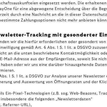
chaftsauskunfteien eingesetzt werden. Die erhaltenen 
 PayOne für eine abgewogene Entscheidung über die Be
derzeit durch eine Nachricht an die in dieser Datensch
n bestimmte Zahlungsoptionen nicht mehr anbieten könn
wsletter-Tracking mit gesonderter Ei
den wir die hierfür erforderlichen oder gesondert von
inwilligung gemäß Art. 6 Abs. 1 S. 1 lit. a DSGVO zuzu
icht an die unten beschriebene Kontaktmöglichkeit ode
-Mail-Adresse aus der Empfängerliste, soweit Sie nicht
igt haben oder wir uns eine darüber hinausgehende Date
ormieren.
Abs. 1 S. 1 lit. a DSGVO zur Analyse unserer Newsletter 
erung und Auswertung von Öffnungsraten und der Klic
ls Ein-Pixel-Technologien (z.B. sog. Web-Beacons, Trac
r insbesondere die folgenden „Newsletterdaten“
g. Referrer-URL),