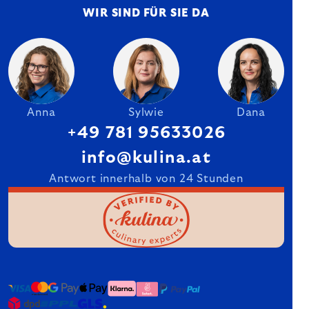
WIR SIND FÜR SIE DA
Anna
Sylwie
Dana
+49 781 95633026
info@kulina.at
Antwort innerhalb von 24 Stunden