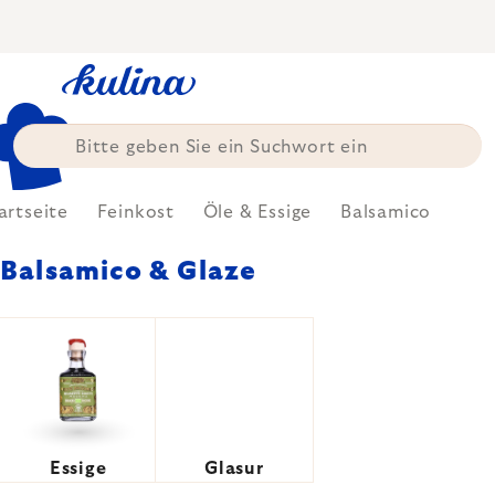
Zum
Inhalt
springen
artseite
Feinkost
Öle & Essige
Balsamico
Balsamico & Glaze
Essige
Glasur