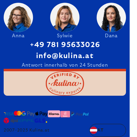
Anna
Sylwie
Dana
+49 781 95633026
info@kulina.at
Antwort innerhalb von 24 Stunden
2007–2025 Kulina.at
AT