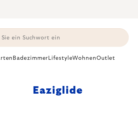
rten
Badezimmer
Lifestyle
Wohnen
Outlet
Eaziglide