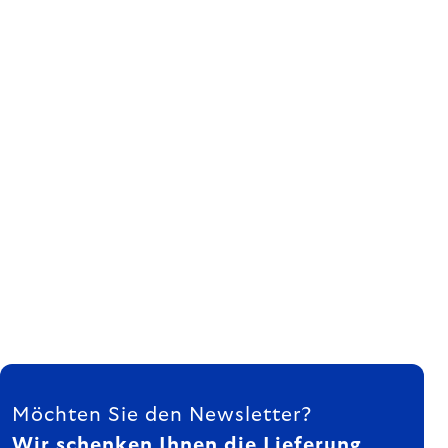
FUSSZEILE
Möchten Sie den Newsletter?
Wir schenken Ihnen die Lieferung