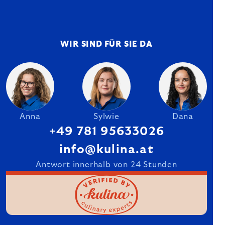
WIR SIND FÜR SIE DA
Anna
Sylwie
Dana
+49 781 95633026
info@kulina.at
Antwort innerhalb von 24 Stunden