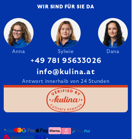
WIR SIND FÜR SIE DA
Anna
Sylwie
Dana
+49 781 95633026
info@kulina.at
Antwort innerhalb von 24 Stunden