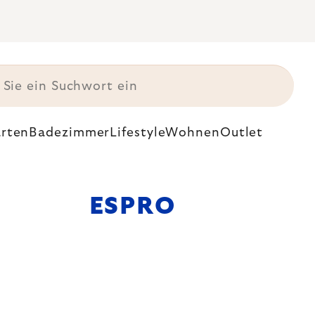
rten
Badezimmer
Lifestyle
Wohnen
Outlet
ESPRO
aschinen und
perfekten