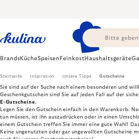
Zum
Inhalt
springen
Brands
Küche
Speisen
Feinkost
Haushaltsgeräte
Ga
Startseite
Inspiration
Unsere Tipps
Gutscheine
Sie sind auf der Suche nach einem besonderen und wi
Geschenkgutschein sind Sie auf jeden Fall auf der sich
E-Gutscheine
.
Legen Sie den Gutschein einfach in den Warenkorb. Nac
tun müssen, ist ihn auszudrücken oder in einen Umschl
einem Gutschein treffen Sie immer eine gute Wahl! 
Keine ungenutzten oder gar ungewollten Gutscheine meh