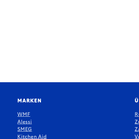
MARKEN
Ü
WMF
R
Alessi
Z
SMEG
Z
Kitchen Aid
V