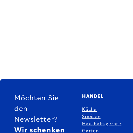
FUSSZEILE
HANDEL
Möchten Sie
den
Küche
Speisen
Newsletter?
Haushaltsgeräte
Wir schenken
Garten