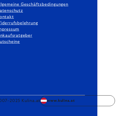
llgemeine Geschäftsbedingungen
atenschutz
ontakt
iderrufsbelehrung
mpressum
inkaufsratgeber
utscheine
007–2025 Kulina.at
www.kulina.at