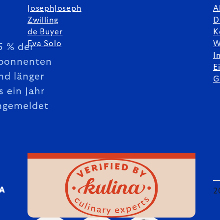
JosephJoseph
A
Zwilling
D
de Buyer
K
Eva Solo
W
5 % der
I
bonnenten
E
nd länger
G
s ein Jahr
ngemeldet
DA
2