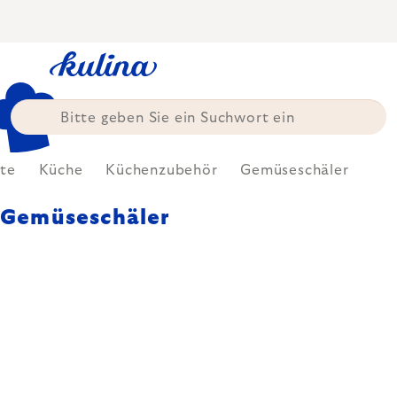
Zum
Inhalt
springen
ite
Küche
Küchenzubehör
Gemüseschäler
Gemüseschäler