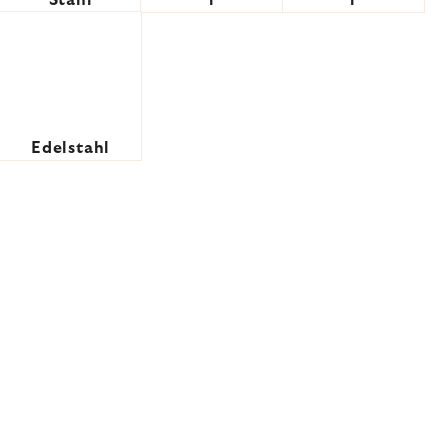
Stahl
l
l
Edelstahl