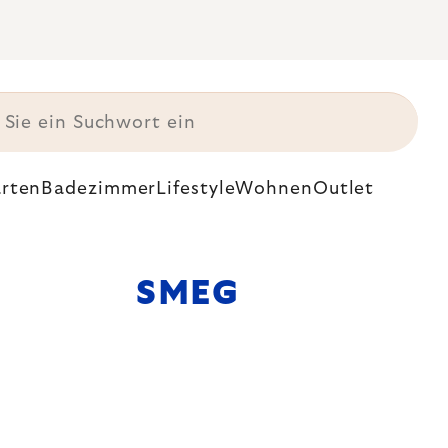
rten
Badezimmer
Lifestyle
Wohnen
Outlet
SMEG
wertige
und erweckt