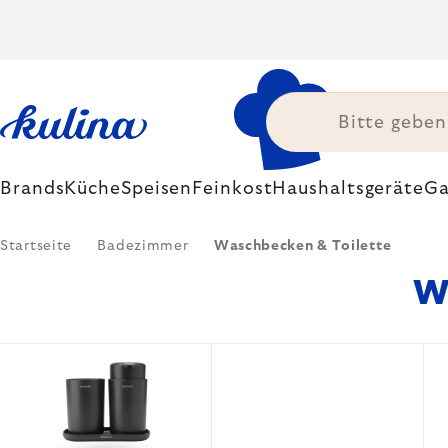
Zum
Inhalt
springen
Brands
Küche
Speisen
Feinkost
Haushaltsgeräte
Ga
Startseite
Badezimmer
Waschbecken & Toilette
W