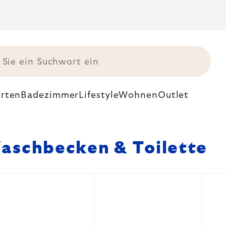
rten
Badezimmer
Lifestyle
Wohnen
Outlet
aschbecken & Toilette