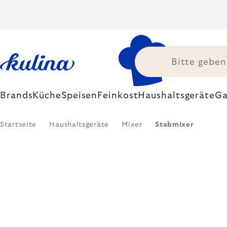
Zum
Inhalt
springen
Brands
Küche
Speisen
Feinkost
Haushaltsgeräte
Ga
Startseite
Haushaltsgeräte
Mixer
Stabmixer