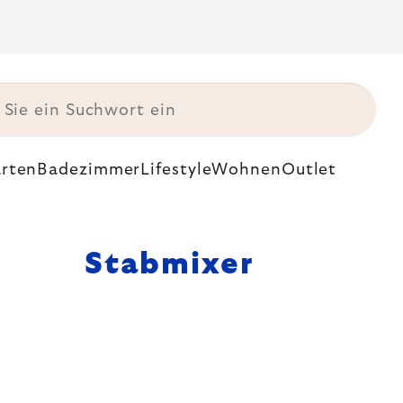
rten
Badezimmer
Lifestyle
Wohnen
Outlet
Stabmixer