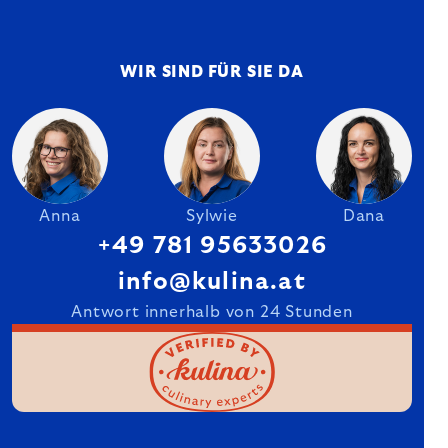
WIR SIND FÜR SIE DA
Anna
Sylwie
Dana
+49 781 95633026
info@kulina.at
Antwort innerhalb von 24 Stunden