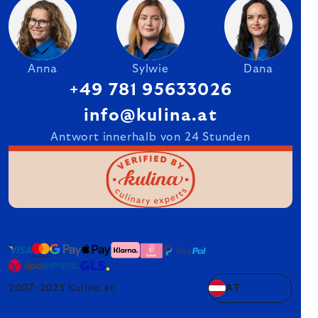
Anna
Sylwie
Dana
+49 781 95633026
info@kulina.at
Antwort innerhalb von 24 Stunden
2007–2025 Kulina.at
AT