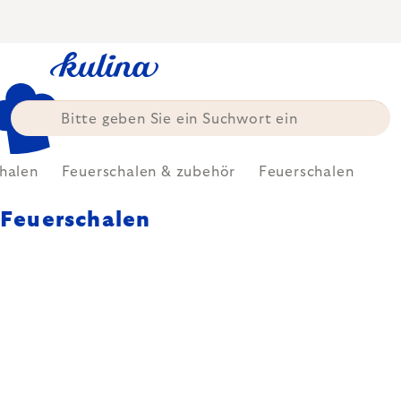
Zum
Inhalt
springen
chalen
Feuerschalen & zubehör
Feuerschalen
Feuerschalen