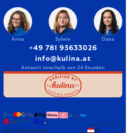
Anna
Sylwie
Dana
+49 781 95633026
info@kulina.at
Antwort innerhalb von 24 Stunden
2007–2025 Kulina.at
AT