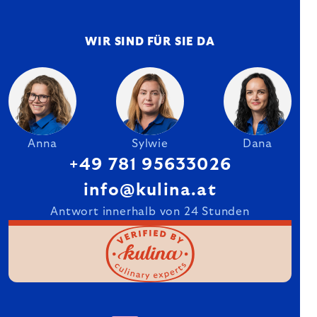
WIR SIND FÜR SIE DA
Anna
Sylwie
Dana
+49 781 95633026
info@kulina.at
Antwort innerhalb von 24 Stunden