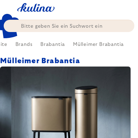
Zum
Inhalt
springen
ite
Brands
Brabantia
Mülleimer Brabantia
Mülleimer Brabantia