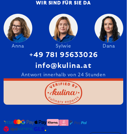
WIR SIND FÜR SIE DA
Anna
Sylwie
Dana
+49 781 95633026
info@kulina.at
Antwort innerhalb von 24 Stunden