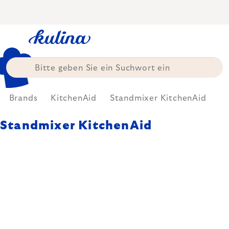
Zum
Inhalt
springen
Brands
KitchenAid
Standmixer KitchenAid
Standmixer KitchenAid