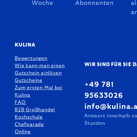
Woche
Abonnenten
al
a
KULINA
Bewertungen
WIR SIND FÜR SIE 
Wie kann man einen
Gutschein einlösen
Gutscheine
+49 781
Zum ersten Mal bei
95633026
Kulina
FAQ
info@kulina.
B2B Großhandel
Antwort innerhalb v
Kochschule
Stunden
Chefparade
Online