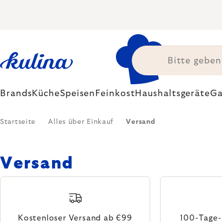
Zum
Inhalt
springen
Brands
Küche
Speisen
Feinkost
Haushaltsgeräte
Ga
Startseite
Alles über Einkauf
Versand
Versand
Kostenloser Versand ab €99
100-Tage-