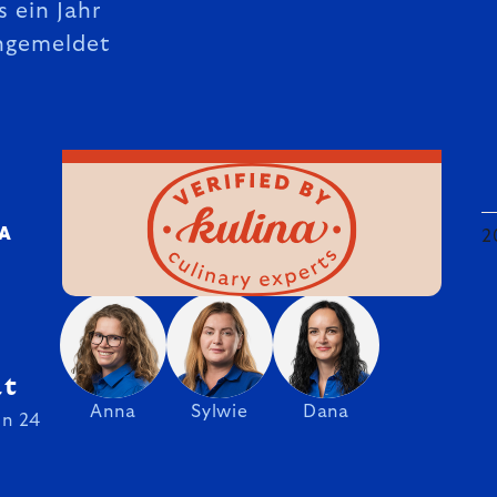
s ein Jahr
ngemeldet
DA
2
at
Anna
Sylwie
Dana
on 24