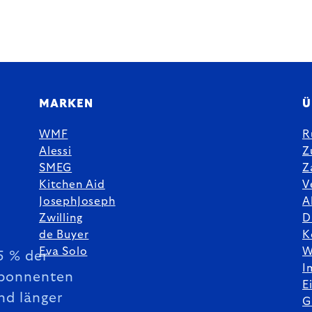
MARKEN
Ü
WMF
R
Alessi
Z
SMEG
Z
Kitchen Aid
V
JosephJoseph
A
Zwilling
D
de Buyer
K
Eva Solo
W
5 % der
I
bonnenten
E
nd länger
G