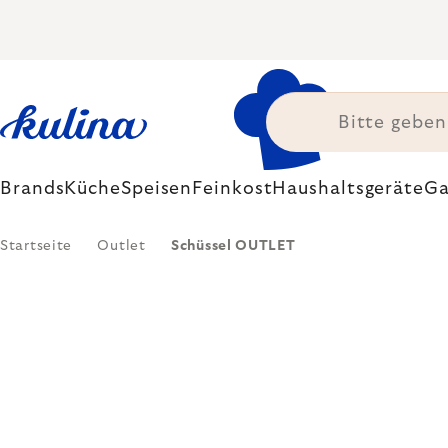
Zum
Inhalt
springen
Brands
Küche
Speisen
Feinkost
Haushaltsgeräte
Ga
Startseite
Outlet
Schüssel OUTLET