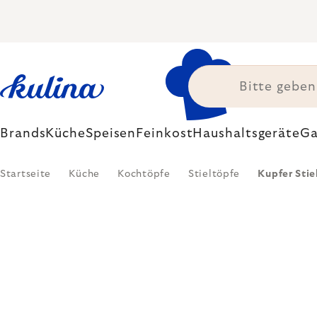
Zum
Inhalt
springen
Brands
Küche
Speisen
Feinkost
Haushaltsgeräte
Ga
Startseite
Küche
Kochtöpfe
Stieltöpfe
Kupfer Stie