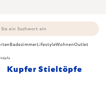
rten
Badezimmer
Lifestyle
Wohnen
Outlet
ltöpfe
Kupfer Stieltöpfe