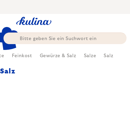
Zum
Inhalt
springen
te
Feinkost
Gewürze & Salz
Salze
Salz
Salz