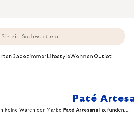
rten
Badezimmer
Lifestyle
Wohnen
Outlet
Paté Artes
en keine Waren der Marke
Paté Artesanal
gefunden....