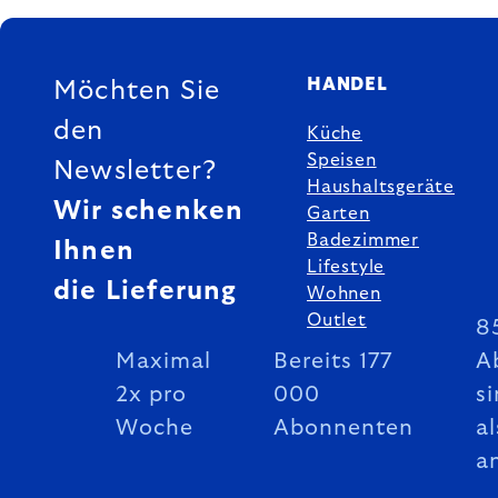
FUSSZEILE
HANDEL
Möchten Sie
den
Küche
Speisen
Newsletter?
Haushaltsgeräte
Wir schenken
Garten
Badezimmer
Ihnen
Lifestyle
die Lieferung
Wohnen
Outlet
8
Maximal
Bereits 177
A
2x pro
000
si
Woche
Abonnenten
al
a