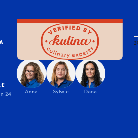
DA
2
at
Anna
Sylwie
Dana
on 24