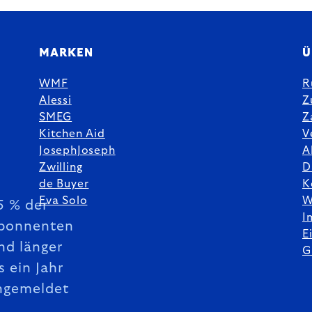
MARKEN
Ü
WMF
R
Alessi
Z
SMEG
Z
Kitchen Aid
V
JosephJoseph
A
Zwilling
D
de Buyer
K
Eva Solo
W
5 % der
I
bonnenten
E
nd länger
G
s ein Jahr
ngemeldet