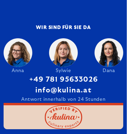
WIR SIND FÜR SIE DA
Anna
Sylwie
Dana
+49 781 95633026
info@kulina.at
Antwort innerhalb von 24 Stunden