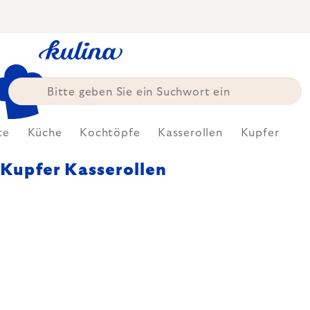
Zum
Inhalt
springen
te
Küche
Kochtöpfe
Kasserollen
Kupfer
Kupfer Kasserollen