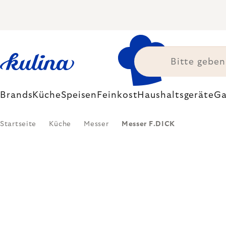
Zum
Inhalt
springen
Brands
Küche
Speisen
Feinkost
Haushaltsgeräte
Ga
Startseite
Küche
Messer
Messer F.DICK