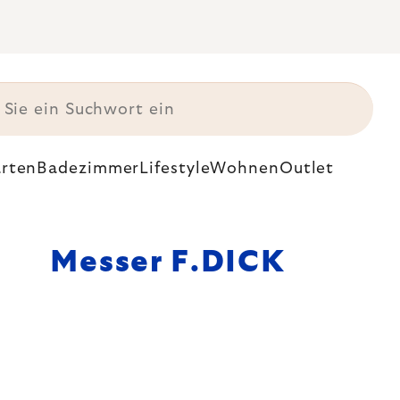
rten
Badezimmer
Lifestyle
Wohnen
Outlet
Messer F.DICK