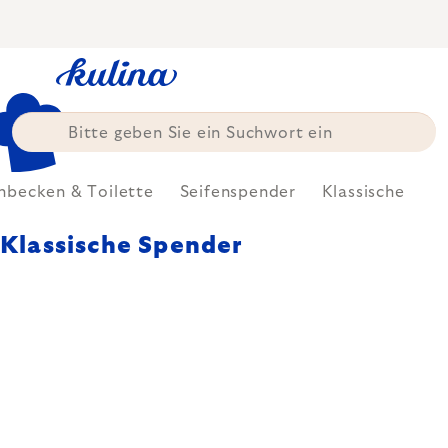
Zum
Inhalt
springen
becken & Toilette
Seifenspender
Klassische
Klassische Spender