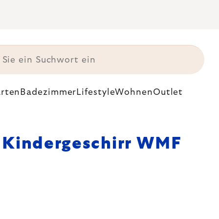
rten
Badezimmer
Lifestyle
Wohnen
Outlet
Kindergeschirr WMF