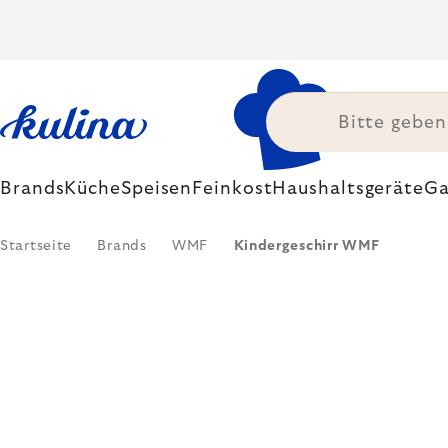
Zum
Inhalt
springen
Brands
Küche
Speisen
Feinkost
Haushaltsgeräte
Ga
Startseite
Brands
WMF
Kindergeschirr WMF