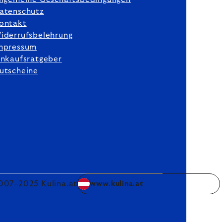
atenschutz
ontakt
iderrufsbelehrung
mpressum
inkaufsratgeber
utscheine
007–2025 Kulina.at
www.kulina.at