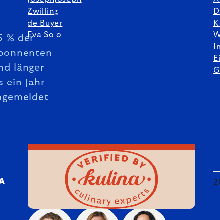
Zwilling
D
de Buyer
K
Eva Solo
W
5 % der
I
bonnenten
E
nd länger
G
s ein Jahr
ngemeldet
DA
2