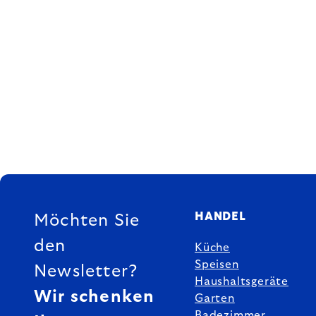
FUSSZEILE
HANDEL
Möchten Sie
den
Küche
Speisen
Newsletter?
Haushaltsgeräte
Wir schenken
Garten
Badezimmer