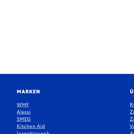
MARKEN
Ü
WMF
R
Alessi
Z
SMEG
Z
Kitchen Aid
V
JosephJoseph
A