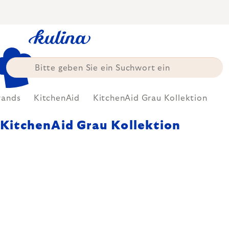
Zum
Inhalt
springen
rands
KitchenAid
KitchenAid Grau Kollektion
KitchenAid Grau Kollektion