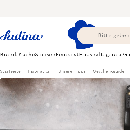
Zum
Inhalt
springen
Brands
Küche
Speisen
Feinkost
Haushaltsgeräte
Ga
Startseite
Inspiration
Unsere Tipps
Geschenkguide