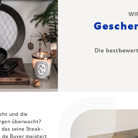
WIR
Geschen
Die bestbewer
eht und die
urgen überwacht?
 das seine Steak-
 de Buyer
meistert