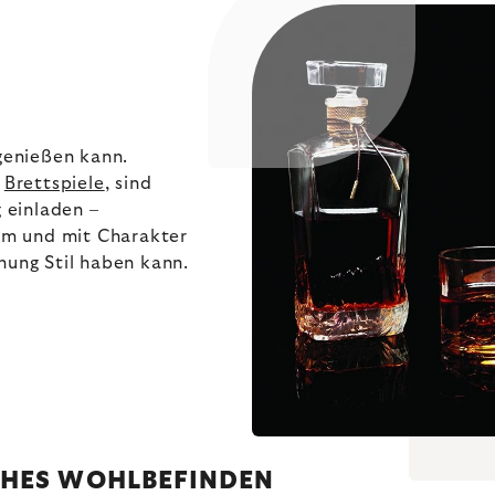
genießen kann.
h
Brettspiele
, sind
 einladen –
sam und mit Charakter
nung Stil haben kann.
CHES WOHLBEFINDEN