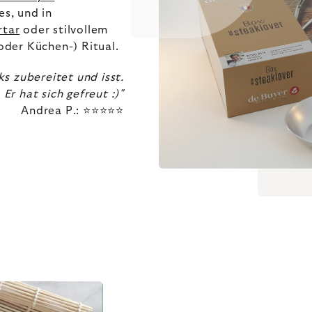
es, und in
rtar
oder stilvollem
(oder Küchen-) Ritual.
s zubereitet und isst.
Er hat sich gefreut :)"
Andrea P.: ⭐⭐⭐⭐⭐