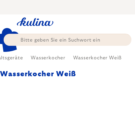
Zum
Inhalt
springen
ltsgeräte
Wasserkocher
Wasserkocher Weiß
Wasserkocher Weiß