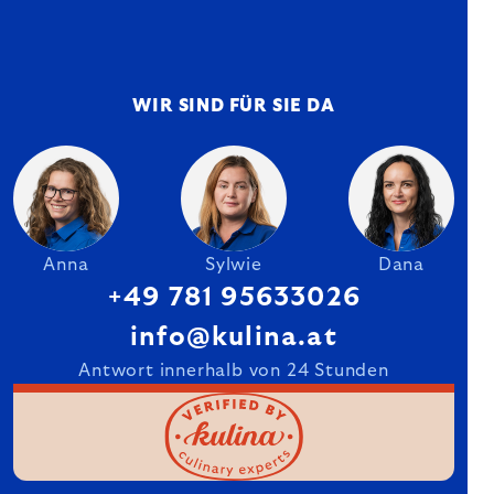
WIR SIND FÜR SIE DA
Anna
Sylwie
Dana
+49 781 95633026
info@kulina.at
Antwort innerhalb von 24 Stunden