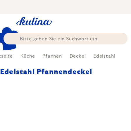
Zum
Inhalt
springen
tseite
Küche
Pfannen
Deckel
Edelstahl
Edelstahl Pfannendeckel