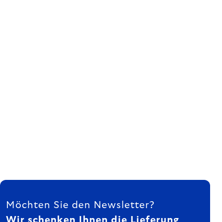
FUSSZEILE
Möchten Sie den Newsletter?
Wir schenken Ihnen die Lieferung