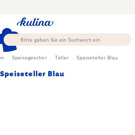
Zum
Inhalt
springen
en
Speisegeschirr
Teller
Speiseteller Blau
Speiseteller Blau